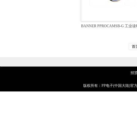
BANNER PPROCAMSB-G 工业
首
招
版权所有：PP电子(中国大陆)官方网站 