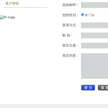
客户评价
您的称呼：
您的性别：
男
女
联系方式：
邮 箱：
留言主题：
留言内容：