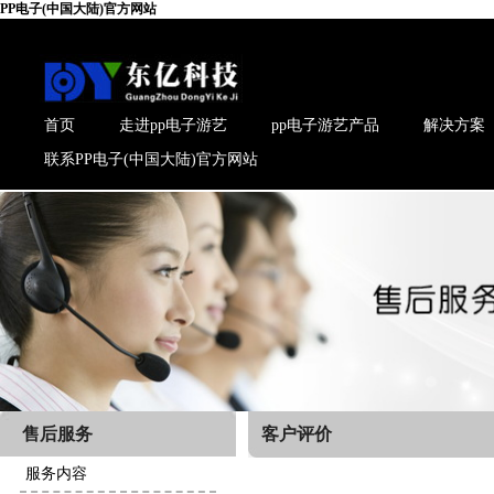
PP电子(中国大陆)官方网站
首页
走进pp电子游艺
pp电子游艺产品
解决方案
联系PP电子(中国大陆)官方网站
售后服务
客户评价
服务内容