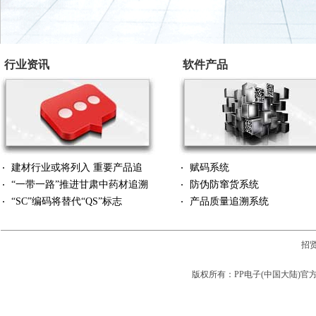
行业资讯
软件产品
建材行业或将列入 重要产品追
赋码系统
“一带一路”推进甘肃中药材追溯
防伪防窜货系统
“SC”编码将替代“QS”标志
产品质量追溯系统
招
版权所有：PP电子(中国大陆)官方网站 