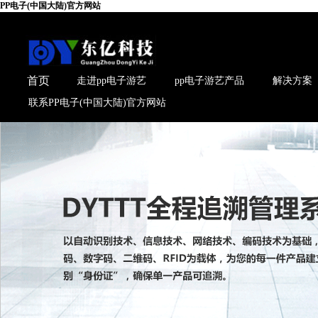
PP电子(中国大陆)官方网站
首页
走进pp电子游艺
pp电子游艺产品
解决方案
联系PP电子(中国大陆)官方网站